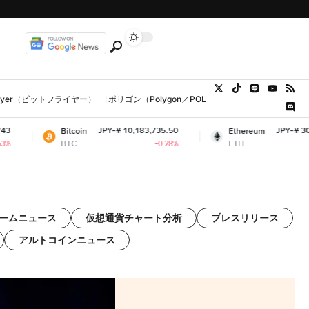
tFlyer（ビットフライヤー）
ポリゴン（Polygon／POL、MATIC）
ウォレット
JPY-¥ 10,183,735.50
JPY-¥ 300,784.
Bitcoin
Ethereum
BTC
ETH
-0.28%
+0.1
ゲームニュース
仮想通貨チャート分析
プレスリリース
アルトコインニュース