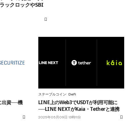
ラックロックやSBI
ステーブルコイン
DeFi
zeに出資──機
LINE上のWeb3でUSDTが利用可能に
──LINE NEXTがKaia・Tetherと連携
2025年05月09日 13時11分