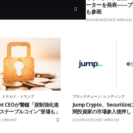
ーターを発表――ブ
も参画
2026年08月06日 16時03分
ドナルド・トランプ
ブロックチェーン
レンディング
uant CEOが警鐘「規制強化進
Jump Crypto、Securiti
クステーブルコイン”登場も」
関投資家の市場参入後押し
 12時48分
2025年05月09日 14時00分