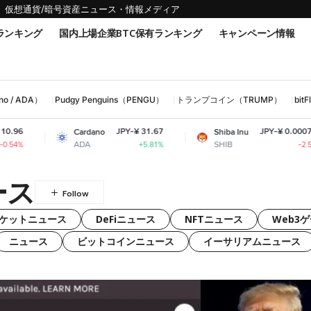
仮想通貨/暗号資産ニュース・情報メディア
ランキング
国内上場企業BTC保有ランキング
キャンペーン情報
 / ADA）
Pudgy Penguins（PENGU）
トランプコイン（TRUMP）
bi
JPY-¥ 31.67
JPY-¥ 0.000743
Cardano
Shiba Inu
ADA
SHIB
+5.81%
-2.53%
ース
ケットニュース
DeFiニュース
NFTニュース
Web3
ニュース
ビットコインニュース
イーサリアムニュース