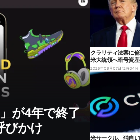
クラリティ法案に倫
米大統領へ暗号資産
2026年08月07日 12時04分
pp」が4年で終了
応呼びかけ
米サークル、独自L