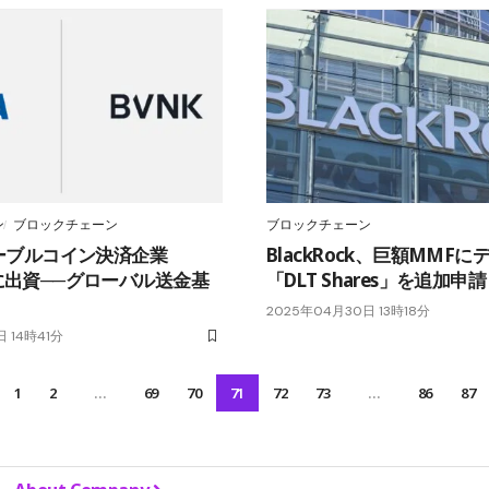
ン
ブロックチェーン
ブロックチェーン
テーブルコイン決済企業
BlackRock、巨額MMF
に出資──グローバル送金基
「DLT Shares」を追加申請
2025年04月30日 13時18分
 14時41分
1
2
…
69
70
71
72
73
…
86
87