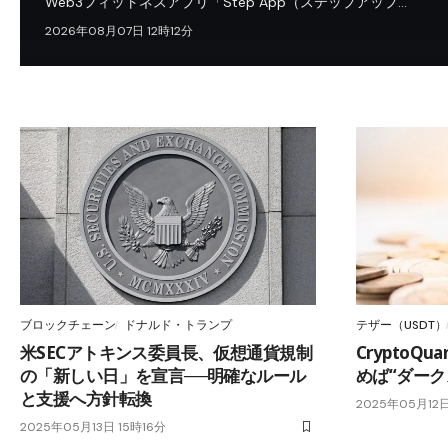
Web3フィットネスアプリ「Step App（ステップアップ…
2026年08月07日 12時12分
ブロックチェーン
ドナルド・トランプ
テザー（USDT）
米SECアトキンス委員長、仮想通貨規制
CryptoQ
の「新しい日」を宣言──明確なルール
めば“ダー
と支援へ方針転換
2025年05月12日
2025年05月13日 15時16分