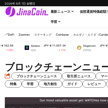
2026年 8月 7日 金曜日
最新ニュース
仮想通貨時価総額
学習
DeFi
Zoomex
ステーキング
Coinbase
カルダノ・エイダ（Cardano
.56
JPY-¥ 11,507.34
JPY-¥ 10.96
Solana
Dogecoin
SOL
DOGE
69%
-1.11%
-0.54%
ブロックチェーンニュ
ブロックチェーンニュース
取引所ニュース
マー
特集
学習
地方創生
ガイド
レビュー