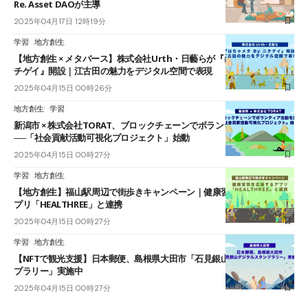
Re. Asset DAOが主導
2025年04月17日 12時19分
学習
地方創生
【地方創生 × メタバース】株式会社Urth・日藝らが『はちゃメタ By ニ
チゲイ』開設｜江古田の魅力をデジタル空間で表現
2025年04月15日 00時26分
地方創生
学習
新潟市 × 株式会社TORAT、ブロックチェーンでボランティア活動を記録
──「社会貢献活動可視化プロジェクト」始動
2025年04月15日 00時27分
学習
地方創生
【地方創生】福山駅周辺で街歩きキャンペーン｜健康習慣を応援するア
プリ「HEALTHREE」と連携
2025年04月15日 00時27分
学習
地方創生
【NFTで観光支援】日本郵便、島根県大田市「石見銀山デジタルスタン
プラリー」実施中
2025年04月15日 00時27分