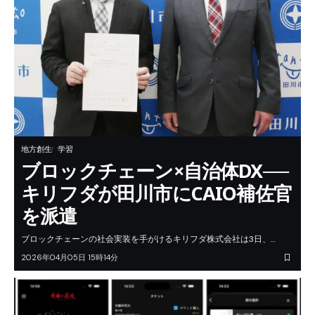
地方創生
学習
ブロックチェーン×自治体DX──
キリフダが田川市にCAIO補佐官
を派遣
ブロックチェーンの社会実装を手がけるキリフダ株式会社は3日、…
2026年04月05日 15時14分