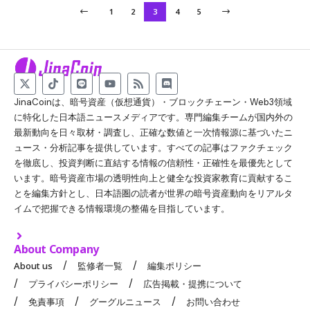
1
2
3
4
5
JinaCoinは、暗号資産（仮想通貨）・ブロックチェーン・Web3領域
に特化した日本語ニュースメディアです。専門編集チームが国内外の
最新動向を日々取材・調査し、正確な数値と一次情報源に基づいたニ
ュース・分析記事を提供しています。すべての記事はファクチェック
を徹底し、投資判断に直結する情報の信頼性・正確性を最優先として
います。暗号資産市場の透明性向上と健全な投資家教育に貢献するこ
とを編集方針とし、日本語圏の読者が世界の暗号資産動向をリアルタ
イムで把握できる情報環境の整備を目指しています。
About Company
About us
監修者一覧
編集ポリシー
プライバシーポリシー
広告掲載・提携について
免責事項
グーグルニュース
お問い合わせ