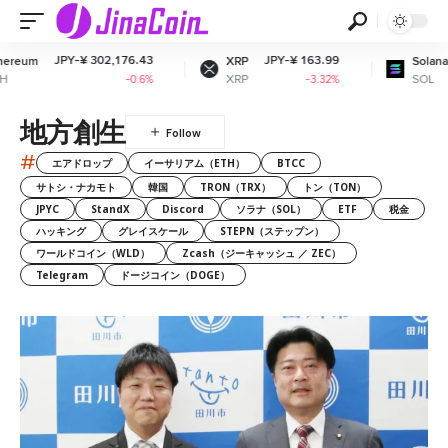
PY-¥ 302,176.43
JPY-¥ 163.99
JPY-¥ 1
XRP
Solana
XRP
SOL
-0.6%
-3.32%
地方創生
#
エアドロップ
イーサリアム（ETH）
BTCC
サトシ・ナカモト
韓国
TRON（TRX）
トン（TON）
JPYC
StandX
Discord
ソラナ（SOL）
ETF
税金
ハッキング
グレイスケール
STEPN（ステップン）
ワールドコイン（WLD）
Zcash（ジーキャッシュ ／ ZEC）
Telegram
ドージコイン（DOGE）