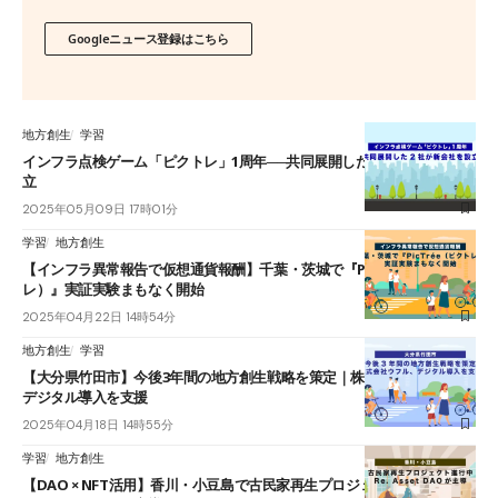
Googleニュース登録はこちら
地方創生
学習
インフラ点検ゲーム「ピクトレ」1周年──共同展開した2社が新会社を設
立
2025年05月09日 17時01分
学習
地方創生
【インフラ異常報告で仮想通貨報酬】千葉・茨城で『PicTrée（ピクト
レ）』実証実験まもなく開始
2025年04月22日 14時54分
地方創生
学習
【大分県竹田市】今後3年間の地方創生戦略を策定｜株式会社ウフル、
デジタル導入を支援
2025年04月18日 14時55分
学習
地方創生
【DAO × NFT活用】香川・小豆島で古民家再生プロジェクト進行中｜