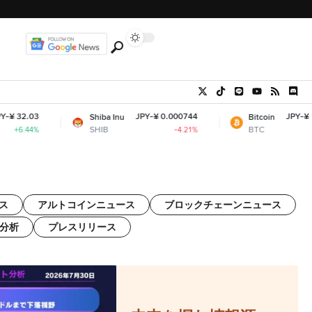
JPY-¥ 0.000744
JPY-¥ 10,212,408.73
Shiba Inu
Bitcoin
SHIB
BTC
-4.21%
-0.75%
ス
アルトコインニュース
ブロックチェーンニュース
分析
プレスリリース