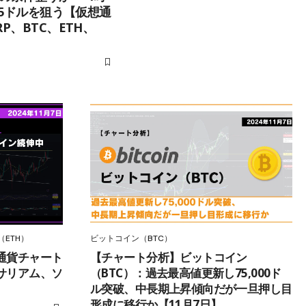
85ドルを狙う【仮想通
P、BTC、ETH、
ETH）
ビットコイン（BTC）
通貨チャート
【チャート分析】ビットコイン
サリアム、ソ
（BTC）：過去最高値更新し75,000ド
ル突破、中長期上昇傾向だが一旦押し目
形成に移行か【11月7日】