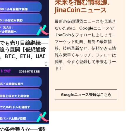
未来を掴む情報源、
JinaCoinニュース
最新の仮想通貨ニュースを見逃さ
ないために、Googleニュースで
JinaCoinをフォローしましょう！
マーケット動向、規制の最新情
でも売り目線継続──
報、技術革新など、信頼できる情
追う展開【仮想通貨
報を素早くキャッチ。フォローは
BTC、ETH、UAI
簡単、今すぐ登録して未来をリー
ド！
Googleニュース登録はこちら
の条件整うか──1時