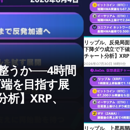
リップル、反発局面
下降ダウ成立で下値
チャート分析】XRP、
2026年07月30日 18時11分
整うか──4時間
下端を目指す展
析】XRP、
リップル、上昇再開