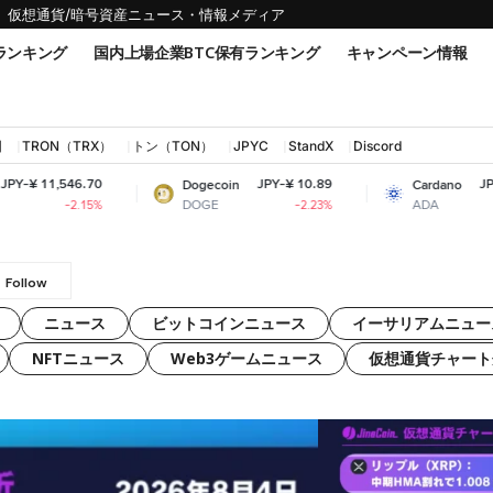
仮想通貨/暗号資産ニュース・情報メディア
ランキング
国内上場企業BTC保有ランキング
キャンペーン情報
国
TRON（TRX）
トン（TON）
JPYC
StandX
Discord
70
JPY-¥ 10.89
JPY-¥ 32.03
Dogecoin
Cardano
DOGE
ADA
5%
-2.23%
+6.44%
ニュース
ビットコインニュース
イーサリアムニュー
NFTニュース
Web3ゲームニュース
仮想通貨チャート