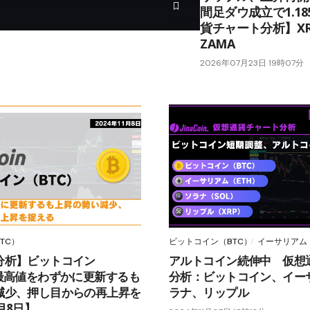
間足ダウ成立で1.1
貨チャート分析】XR
ZAMA
2026年07月23日 19時07分
TC）
ビットコイン（BTC）
イーサリアム（
分析】ビットコイン
アルトコイン続伸中 仮想
：最高値をわずかに更新するも
分析：ビットコイン、イー
減少、押し目からの再上昇を
ラナ、リップル
月8日】