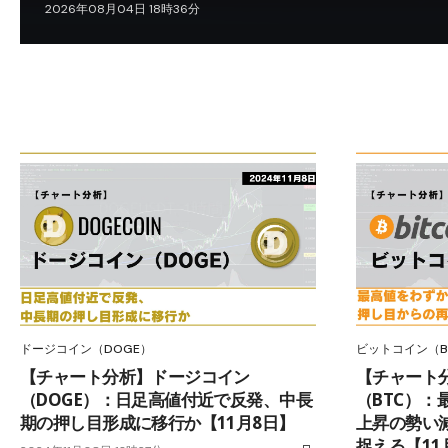
2026年08月04日 18時36分
ドージコイン（DOGE）
ビットコイン（B
【チャート分析】ドージコイン
【チャート
（DOGE）：日足高値付近で反発、中長
（BTC）
期の押し目形成に移行か【11月8日】
上昇の勢い
捉える【11