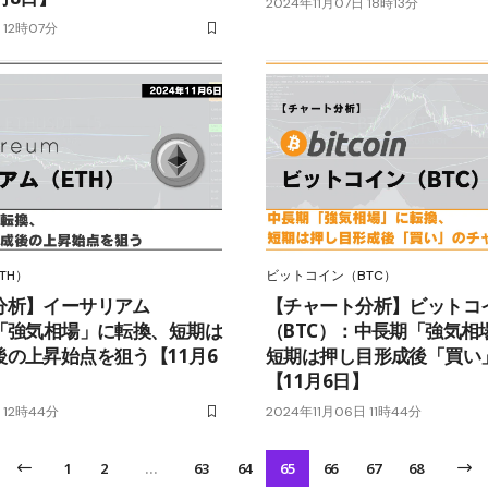
2024年11月07日 18時13分
 12時07分
TH）
ビットコイン（BTC）
分析】イーサリアム
【チャート分析】ビットコ
：「強気相場」に転換、短期は
（BTC）：中長期「強気相
の上昇始点を狙う【11月6
短期は押し目形成後「買い
【11月6日】
 12時44分
2024年11月06日 11時44分
1
2
…
63
64
65
66
67
68