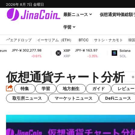
2026年 8月 7日 金曜日
最新ニュース
仮想通貨時価総額
学習
エアドロップ
イーサリアム（ETH）
BTCC
サトシ・ナカモト
韓
02,277.98
JPY-¥ 163.97
JPY-¥ 11,546.
XRP
Solana
XRP
SOL
-0.61%
-3.35%
-2.1
仮想通貨チャート分析
特集
学習
地方創生
ガイド
レビュー
取引所ニュース
マーケットニュース
DeFiニュース