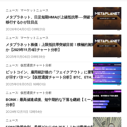
ニュース
マーケットニュース
メタプラネット、日足短期HMAが上値抵抗帯──突破で一段上の展開に
移行するかが注目点
2026年04月01日 08時21分
ニュース
マーケットニュース
メタプラネット株価：上限抵抗帯突破目前！積極的施策が好材料となる
か【2025年11月6日チャート分析】
2025年11月06日 08時38分
ニュース
仮想通貨チャート分析
ビットコイン、雇用統計後の「フェイクアウト」に要警戒─過去データ
が示すパターン【仮想通貨チャート分析】BTC、ETH、XRP、DOGE
2025年09月05日 16時01分
ニュース
仮想通貨チャート分析
BONK：最高値達成後、短中期的な下落を継続【ミームコインチャート
分析】
2024年12月11日 12時54分
ニュース