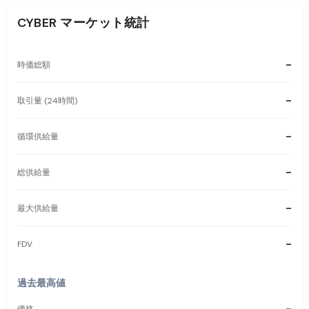
CYBER
マーケット統計
-
時価総額
-
取引量 (24時間)
-
循環供給量
-
総供給量
-
最大供給量
-
FDV
過去最高値
-
価格