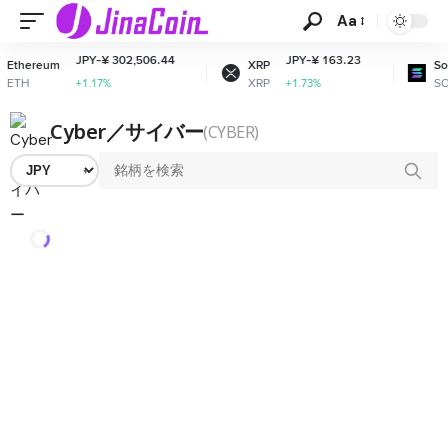
Aa
JPY-¥ 302,506.44
JPY-¥ 163.23
thereum
XRP
Sola
ETH
XRP
SOL
+1.17%
+1.73%
Cyber／サイバー
(CYBER)