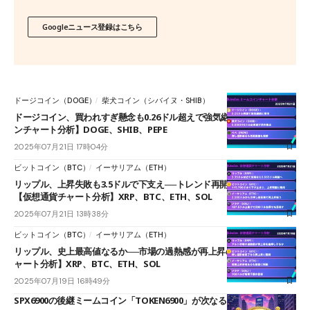
Googleニュース登録はこちら
ドージコイン（DOGE）
柴犬コイン（シバイヌ・SHIB）
ドージコイン、買われすぎ懸念も0.26ドル超えで強気継続【ミームコイ
ンチャート分析】DOGE、SHIB、PEPE
2025年07月21日 17時04分
ビットコイン（BTC）
イーサリアム（ETH）
リップル、上昇失敗も3.5ドルで下支え──トレンド再開を見極める局面
【仮想通貨チャート分析】XRP、BTC、ETH、SOL
2025年07月21日 13時38分
ビットコイン（BTC）
イーサリアム（ETH）
リップル、史上最高値なるか──市場の過熱感が再上昇の鍵【仮想通貨チ
ャート分析】XRP、BTC、ETH、SOL
2025年07月19日 16時49分
SPX6900の後継ミームコイン「TOKEN6900」が次なるトレンドか