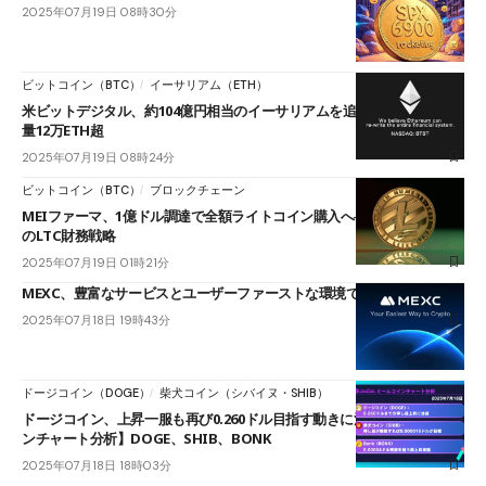
2025年07月19日 08時30分
ビットコイン（BTC）
イーサリアム（ETH）
米ビットデジタル、約104億円相当のイーサリアムを追加購入──総保有
量12万ETH超
2025年07月19日 08時24分
ビットコイン（BTC）
ブロックチェーン
MEIファーマ、1億ドル調達で全額ライトコイン購入へ──米上場企業初
のLTC財務戦略
2025年07月19日 01時21分
MEXC、豊富なサービスとユーザーファーストな環境で高成長
2025年07月18日 19時43分
ドージコイン（DOGE）
柴犬コイン（シバイヌ・SHIB）
ドージコイン、上昇一服も再び0.260ドル目指す動きに注目【ミームコイ
ンチャート分析】DOGE、SHIB、BONK
2025年07月18日 18時03分