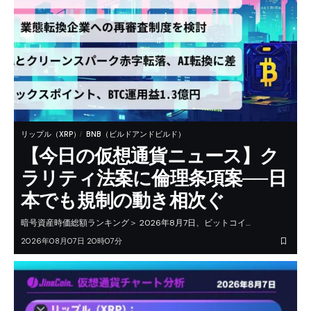
リップル（XRP）
BNB（ビルドアンドビルド）
【今日の仮想通貨ニュース】ク
ラリティ法案に倫理条項案──日
本でも規制の動き相次ぐ
暗号資産時価総額ランキング＞ 2026年8月7日、ビットコイ…
2026年08月07日 20時07分