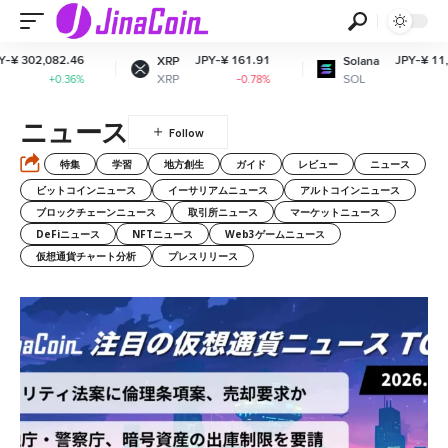
2,082.46
JPY-¥ 161.91
JPY-¥ 11,643.5
XRP
Solana
XRP
SOL
+0.36%
-0.78%
+1.22
ニュース
特集
学習
地方創生
ガイド
レビュー
ニュース
ビットコインニュース
イーサリアムニュース
アルトコインニュース
ブロックチェーンニュース
取引所ニュース
マーケットニュース
DeFiニュース
NFTニュース
Web3ゲームニュース
仮想通貨チャート分析
プレスリリース