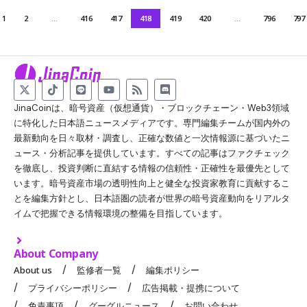
1
2
…
416
417
418
419
420
…
796
797
JinaCoinは、暗号資産（仮想通貨）・ブロックチェーン・Web3領域
に特化した日本語ニュースメディアです。専門編集チームが国内外の
最新動向を日々取材・調査し、正確な数値と一次情報源に基づいたニ
ュース・分析記事を提供しています。すべての記事はファクチェック
を徹底し、投資判断に直結する情報の信頼性・正確性を最優先として
います。暗号資産市場の透明性向上と健全な投資家教育に貢献するこ
とを編集方針とし、日本語圏の読者が世界の暗号資産動向をリアルタ
イムで把握できる情報環境の整備を目指しています。
About Company
About us
監修者一覧
編集ポリシー
プライバシーポリシー
広告掲載・提携について
免責事項
グーグルニュース
お問い合わせ