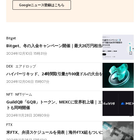
Googleニュース登録はこちら
Bitget
Bitget、冬の入金キャンペーン開催｜最大20万円相当のボーナス特典
2024年12月10日 15時31分
DEX
エアドロップ
ハイパーリキッド、24時間取引量が100億ドルの大台を突破
2024年12月06日 15時07分
NFT
NFTゲーム
GuildQB「GQB」トークン、MEXCに世界初上場｜エアドロップイベン
トも同時開催
2024年11月28日 20時09分
FTX
米FTX、弁済スケジュールを発表｜海外FTX組もついに救済か
2024年11月25日 17時43分