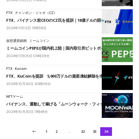
FTX
チャンポン・ジャオ（CZ）
FTX、バイナンス前CEOのCZ氏を提訴｜18億ドルの賠償請求
2024年11月12日 15時58分
仮想通貨銘柄
ミームコイン
ミームコインPEPEが国内初上陸｜国内取引所ビットポイントで上場
2024年11月05日 09時39分
FTX
Kucoin
FTX、KuCoinを提訴 5,000万ドルの資産凍結解除を求める
2024年10月30日 20時06分
NFTゲーム
バイナンス、運動して稼げる「ムーンウォーク・フィットネス」へ出資
2024年10月30日 11時48分
1
2
…
32
33
34