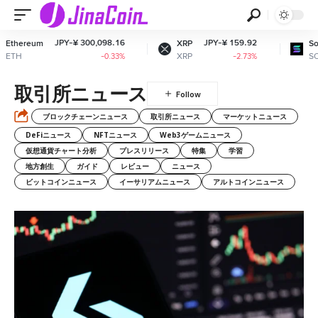
JPY-¥ 300,098.16
JPY-¥ 159.92
hereum
XRP
Solana
H
XRP
SOL
-0.33%
-2.73%
取引所ニュース
ブロックチェーンニュース
取引所ニュース
マーケットニュース
DeFiニュース
NFTニュース
Web3ゲームニュース
仮想通貨チャート分析
プレスリリース
特集
学習
地方創生
ガイド
レビュー
ニュース
ビットコインニュース
イーサリアムニュース
アルトコインニュース