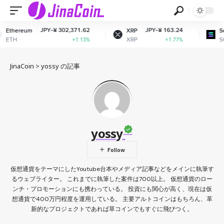
JPY-¥ 302,371.62
JPY-¥ 163.24
Ethereum
XRP
So
ETH
XRP
SO
+1.13%
+1.77%
JinaCoin
>
yossy の記事
yossy
仮想通貨をテーマにしたYoutube台本やメディア記事などをメインに執筆す
るウェブライター。 これまでに執筆した案件は700以上。 仮想通貨のロー
ンチ・プロモーションにも携わっている。 投資にも関心が高く、現在は仮
想通貨で400万円程度を運用している。 主要アルトコインはもちろん、革
新的なプロジェクトであれば草コインでもすぐに飛びつく。