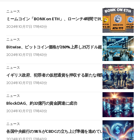
ニュース
ミームコイン「BONK on ETH」、ローンチ4時間で31,662%の上昇
2024年10月17日 17時43分
ニュース
Bitwise、ビットコイン価格が280%上昇し25万ドル超えを予測
2024年10月17日 17時43分
ニュース
イギリス政府、犯罪者の仮想通貨を押収する新たな権限が発動
2024年10月17日 17時43分
ニュース
BlockDAG、約32億円の資金調達に成功
2024年10月17日 17時43分
ニュース
各国中央銀行の98％がCBDCの立ち上げ準備を進めていると発表
2024年10月17日 17時43分