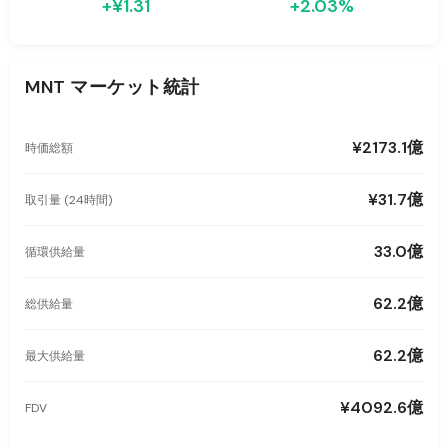
+¥1.31
+2.03%
MNT
マーケット統計
¥2173.1億
時価総額
¥31.7億
取引量 (24時間)
33.0億
循環供給量
62.2億
総供給量
62.2億
最大供給量
¥4092.6億
FDV