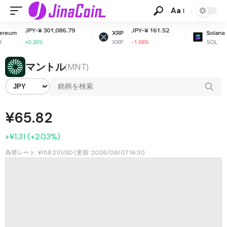
Aa
PY-¥ 301,086.79
JPY-¥ 161.52
JPY-¥ 1
XRP
Solana
XRP
SOL
0.26%
-1.68%
+0.87%
マントル
(MNT)
¥65.82
+¥1.31 (+2.03%)
為替レート: ¥158.21/USD (更新: 2026/08/07 16:31)