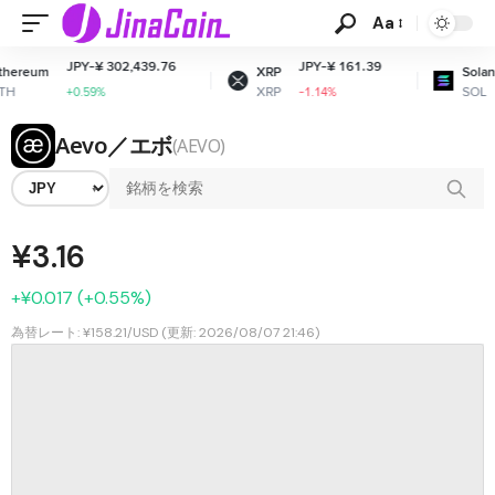
Aa
JPY-¥ 302,439.76
JPY-¥ 161.39
JPY-¥
XRP
Solana
XRP
SOL
+0.59%
-1.14%
+1.13%
Aevo／エボ
(AEVO)
¥3.16
+¥0.017 (+0.55%)
為替レート: ¥158.21/USD (更新: 2026/08/07 21:46)