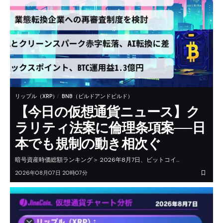
リップル（XRP）
BNB（ビルドアンドビルド）
【今日の仮想通貨ニュース】ク
ラリティ法案に倫理条項案──日
本でも規制の動き相次ぐ
暗号資産時価総額ランキング＞ 2026年8月7日、ビットコイ…
2026年08月07日 20時07分