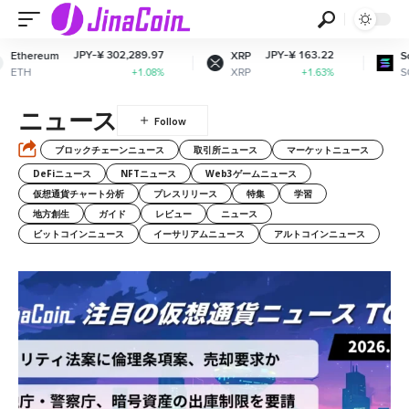
JPY-¥ 302,289.97
JPY-¥ 163.22
JPY-
XRP
Solana
XRP
SOL
+1.08%
+1.63%
ニュース
ブロックチェーンニュース
取引所ニュース
マーケットニュース
DeFiニュース
NFTニュース
Web3ゲームニュース
仮想通貨チャート分析
プレスリリース
特集
学習
地方創生
ガイド
レビュー
ニュース
ビットコインニュース
イーサリアムニュース
アルトコインニュース