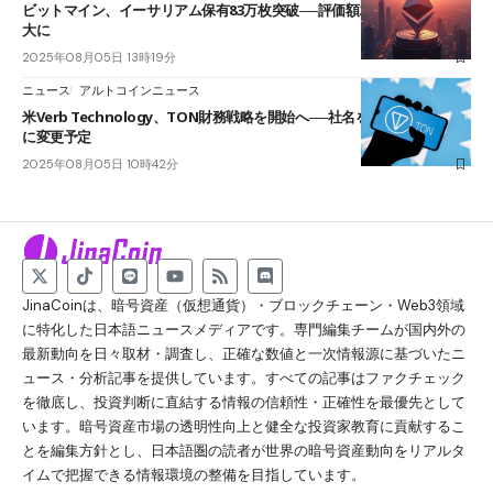
ビットマイン、イーサリアム保有83万枚突破──評価額29億ドルで世界最
大に
2025年08月05日 13時19分
ニュース
アルトコインニュース
米Verb Technology、TON財務戦略を開始へ──社名をTON Strategy
に変更予定
2025年08月05日 10時42分
JinaCoinは、暗号資産（仮想通貨）・ブロックチェーン・Web3領域
に特化した日本語ニュースメディアです。専門編集チームが国内外の
最新動向を日々取材・調査し、正確な数値と一次情報源に基づいたニ
ュース・分析記事を提供しています。すべての記事はファクチェック
を徹底し、投資判断に直結する情報の信頼性・正確性を最優先として
います。暗号資産市場の透明性向上と健全な投資家教育に貢献するこ
とを編集方針とし、日本語圏の読者が世界の暗号資産動向をリアルタ
イムで把握できる情報環境の整備を目指しています。