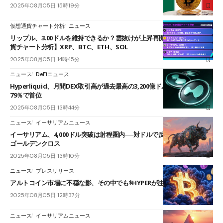
2025年08月05日 15時19分
仮想通貨チャート分析
ニュース
リップル、3.00ドルを維持できるか？雲抜けが上昇再開のカギ【仮想通
貨チャート分析】XRP、BTC、ETH、SOL
2025年08月05日 14時45分
ニュース
DeFiニュース
Hyperliquid、月間DEX取引高が過去最高の3,200億ドル──シェア約
79％で首位
2025年08月05日 13時44分
ニュース
イーサリアムニュース
イーサリアム、4,000ドル突破は射程圏内──対ドルで反発、ETH/BTCは
ゴールデンクロス
2025年08月05日 13時10分
ニュース
プレスリリース
アルトコイン市場に不穏な影、その中でも$HYPERが注目されるワケ
2025年08月05日 12時37分
ニュース
イーサリアムニュース