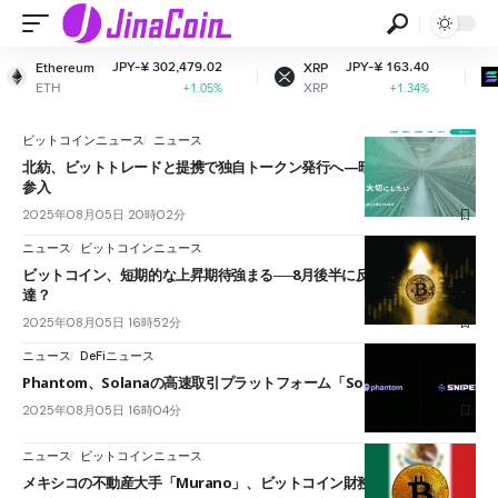
JPY-¥ 302,479.02
JPY-¥ 163.40
Ethereum
XRP
ETH
XRP
+1.05%
+1.34%
ビットコインニュース
ニュース
北紡、ビットトレードと提携で独自トークン発行へ—暗号資産業へ本格
参入
2025年08月05日 20時02分
ニュース
ビットコインニュース
ビットコイン、短期的な上昇期待強まる──8月後半に反発？17万ドル到
達？
2025年08月05日 16時52分
ニュース
DeFiニュース
Phantom、Solanaの高速取引プラットフォーム「Solsniper」を買収
2025年08月05日 16時04分
ニュース
ビットコインニュース
メキシコの不動産大手「Murano」、ビットコイン財務戦略に本格参入