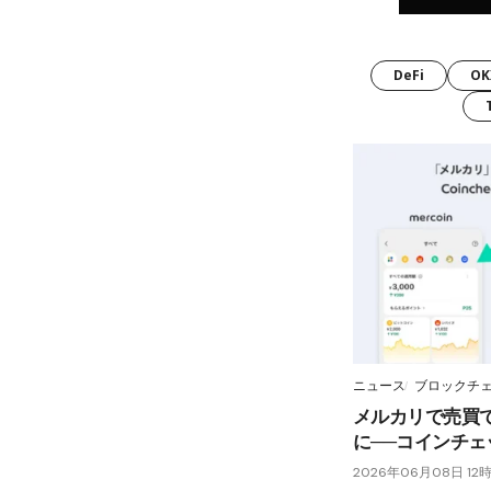
DeFi
OK
ニュース
ブロックチ
メルカリで売買で
に──コインチ
2026年06月08日 12