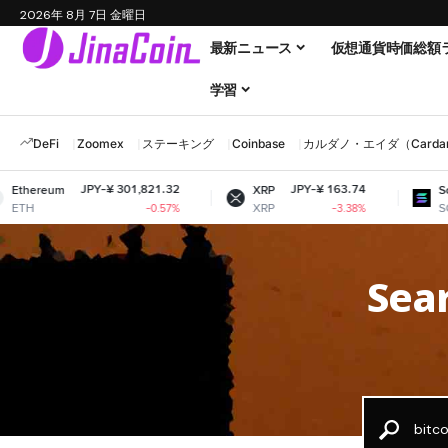
2026年 8月 7日 金曜日
最新ニュース
仮想通貨時価総額
学習
DeFi
Zoomex
ステーキング
Coinbase
カルダノ・エイダ（Cardano
JPY-¥ 301,821.32
JPY-¥ 163.74
ereum
XRP
Solana
XRP
SOL
-0.57%
-3.38%
Sear