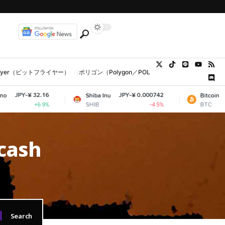
tFlyer（ビットフライヤー）
ポリゴン（Polygon／POL、MATIC）
ウォレット
JPY-¥ 32.16
JPY-¥ 0.000742
JPY-
Shiba Inu
Bitcoin
SHIB
BTC
+6.9%
-4.5%
-cash