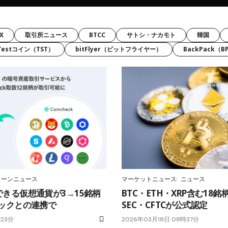
X
取引所ニュース
BTCC
サトシ・ナカモト
韓国
Testコイン（TST）
bitFlyer（ビットフライヤー）
BackPack（BP
ェーンニュース
マーケットニュース
ニュース
きる仮想通貨が3→15銘柄
BTC・ETH・XRP含む18
ェックとの連携で
SEC・CFTCが公式認定
時23分
2026年03月18日 08時37分