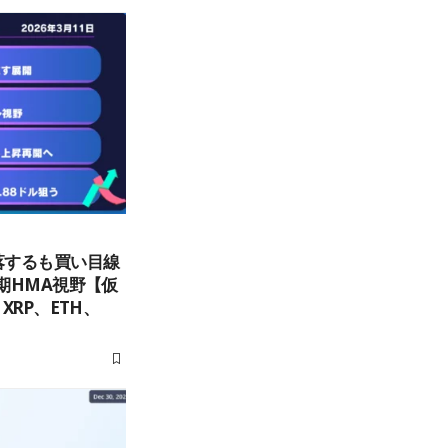
落するも買い目線
期HMA視野【仮
XRP、ETH、