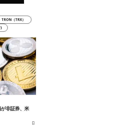
TRON（TRX）
)
銘柄が非証券、米