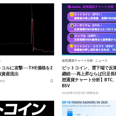
ス
仮想通貨チャート分析
ニュース
コルに攻撃──THE価格を2
ビットコイン、雲下端で反
数資産流出
継続──再上昇ならば日足長
想通貨チャート分析】BTC、
58分
BSV
2026年03月11日 18時16分