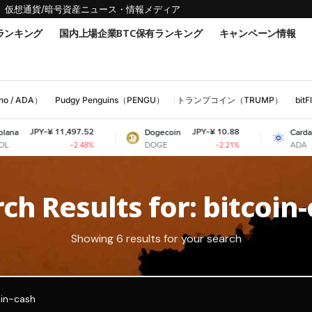
仮想通貨/暗号資産ニュース・情報メディア
ランキング
国内上場企業BTC保有ランキング
キャンペーン情報
 / ADA）
Pudgy Penguins（PENGU）
トランプコイン（TRUMP）
bi
JPY-¥ 11,497.52
JPY-¥ 10.88
Dogecoin
Cardano
DOGE
ADA
-2.48%
-2.21%
ch Results for: bitcoin
Showing 6 results for your search