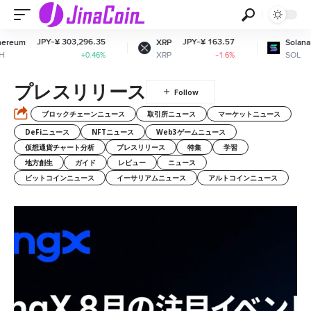
PY-¥ 303,296.35
JPY-¥ 163.57
JPY-¥ 1
XRP
Solana
XRP
SOL
+0.46%
-1.6%
プレスリリース
ブロックチェーンニュース
取引所ニュース
マーケットニュース
DeFiニュース
NFTニュース
Web3ゲームニュース
仮想通貨チャート分析
プレスリリース
特集
学習
地方創生
ガイド
レビュー
ニュース
ビットコインニュース
イーサリアムニュース
アルトコインニュース