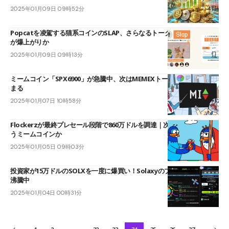
2025年01月09日 09時52分
Popcatを凌駕する猫系コインのSLAP、さらなるトークンバーンで価値
が爆上がりか
2025年01月09日 09時13分
ミームコイン「SPX6900」が急騰中、次はMEMEXトークンの期待感高
まる
2025年01月07日 10時58分
Flockerzが最終プレセール段階で860万ドルを調達｜次の10倍成長を狙
うミームコインか
2025年01月05日 09時03分
投資家が15万ドルのSOLXを一度に爆買い！Solaxyのプレセールが話題
沸騰中
2025年01月04日 00時31分