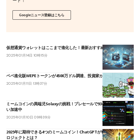
ード！
Googleニュース登録はこちら
仮想通貨ウォレットはここまで進化した！最新おすすめウォレット5選
2025年01月14日 10時15分
ペペ進化版WEPEトークンが4500万ドル調達、投資家が注目するワケ
2025年01月11日 13時37分
ミームコインの異端児Solaxyの挑戦！プレセールで930万ドル調達し勢
い加速中
2025年01月10日 09時39分
2025年に期待できる4つのミームコイン！ChatGPTが1月に選ぶ注目プ
ロジェクトとは？