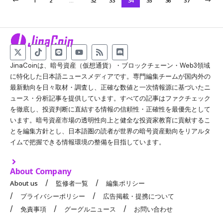
1
2
…
32
33
34
35
36
37
JinaCoinは、暗号資産（仮想通貨）・ブロックチェーン・Web3領域
に特化した日本語ニュースメディアです。専門編集チームが国内外の
最新動向を日々取材・調査し、正確な数値と一次情報源に基づいたニ
ュース・分析記事を提供しています。すべての記事はファクチェック
を徹底し、投資判断に直結する情報の信頼性・正確性を最優先として
います。暗号資産市場の透明性向上と健全な投資家教育に貢献するこ
とを編集方針とし、日本語圏の読者が世界の暗号資産動向をリアルタ
イムで把握できる情報環境の整備を目指しています。
About Company
About us
監修者一覧
編集ポリシー
プライバシーポリシー
広告掲載・提携について
免責事項
グーグルニュース
お問い合わせ