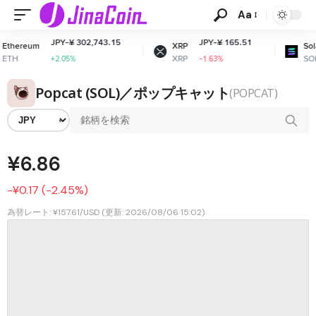
Aa
JPY-¥ 302,743.15
JPY-¥ 165.51
JPY
XRP
Solana
XRP
SOL
+2.05%
-1.63%
-0.6
Popcat (SOL)／ポップキャット
(POPCAT)
¥6.86
-¥0.17 (-2.45%)
為替レート: ¥157.61/USD (更新: 2026/08/06 15:02)