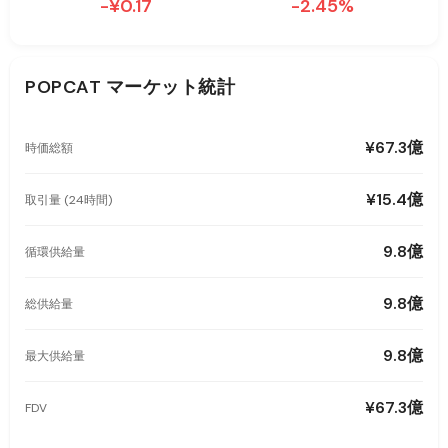
-¥0.17
-2.45%
POPCAT
マーケット統計
¥67.3億
時価総額
¥15.4億
取引量 (24時間)
9.8億
循環供給量
9.8億
総供給量
9.8億
最大供給量
¥67.3億
FDV