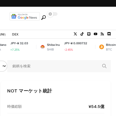
UNI）
DEX
 32.03
JPY-¥ 0.000732
JPY-¥ 10,
Shiba Inu
Bitcoin
SHIB
BTC
%
-2.45%
+0.47%
NOT
マーケット統計
¥54.5億
時価総額