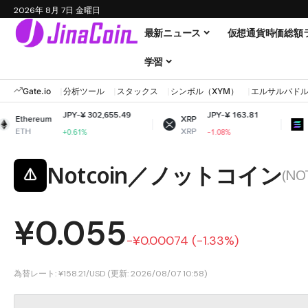
2026年 8月 7日 金曜日
最新ニュース
仮想通貨時価総額
学習
Gate.io
分析ツール
スタックス
シンボル（XYM）
エルサルバド
JPY-¥ 302,655.49
JPY-¥ 163.81
JPY
m
XRP
Solana
XRP
SOL
+0.61%
-1.08%
+0.
Notcoin／ノットコイン
(NO
¥0.055
-¥0.00074 (-1.33%)
為替レート: ¥158.21/USD (更新: 2026/08/07 10:58)