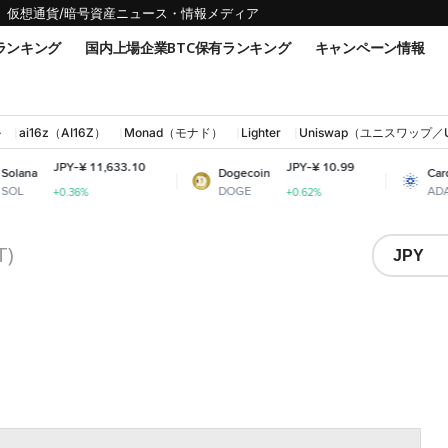
仮想通貨/暗号資産ニュース・情報メディア
ランキング
国内上場企業BTC保有ランキング
キャンペーン情報
ル
ai16z（AI16Z）
Monad（モナド）
Lighter
Uniswap（ユニスワップ／
-¥ 11,633.10
JPY-¥ 10.99
JPY-¥
Dogecoin
Cardano
DOGE
ADA
36%
+0.62%
+7.25
T)