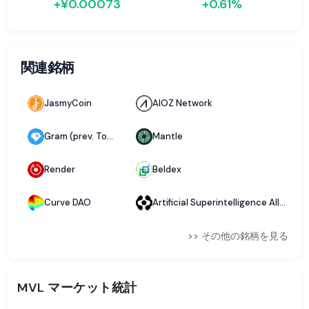
+¥0.00073
+0.61%
関連銘柄
JasmyCoin
AIOZ Network
Gram (prev. Toncoin)
Mantle
Render
Beldex
Curve DAO
Artificial Superintelligence Alliance
>> その他の銘柄を見る
MVL
マーケット統計