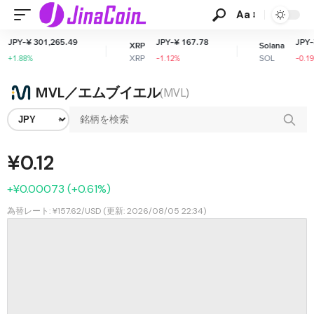
Aa
JPY-¥ 301,265.49
JPY-¥ 167.78
JPY-¥ 
XRP
Solana
XRP
SOL
+1.88%
-1.12%
-0.19%
MVL／エムブイエル
(MVL)
¥0.12
+¥0.00073 (+0.61%)
為替レート: ¥157.62/USD (更新: 2026/08/05 22:34)