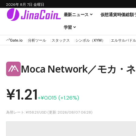
2026年 8月 7日 金曜日
最新ニュース
仮想通貨時価総額
学習
Gate.io
分析ツール
スタックス
シンボル（XYM）
エルサルバド
Moca Network／モカ
¥1.21
+¥0.015 (+1.26%)
為替レート: ¥158.21/USD (更新: 2026/08/07 06:28)