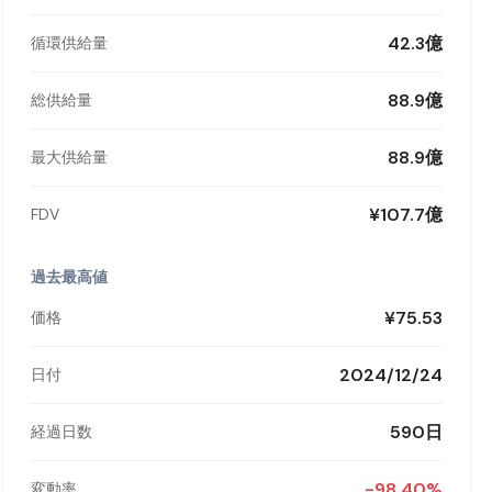
42.3億
循環供給量
88.9億
総供給量
88.9億
最大供給量
¥107.7億
FDV
過去最高値
¥75.53
価格
2024/12/24
日付
590日
経過日数
-98.40%
変動率