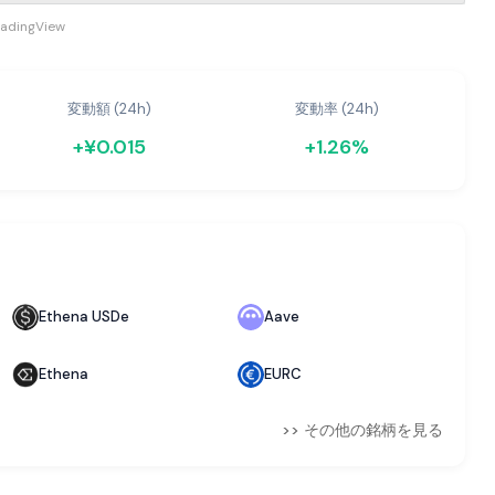
radingView
変動額 (24h)
変動率 (24h)
+¥0.015
+1.26%
Ethena USDe
Aave
Ethena
EURC
>> その他の銘柄を見る