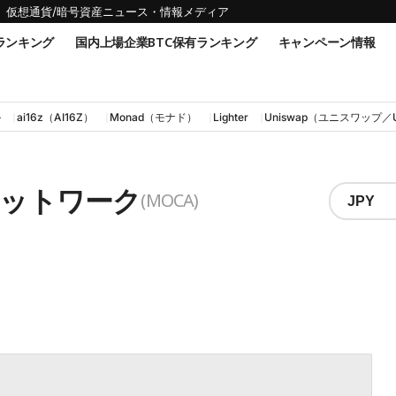
仮想通貨/暗号資産ニュース・情報メディア
ランキング
国内上場企業BTC保有ランキング
キャンペーン情報
ル
ai16z（AI16Z）
Monad（モナド）
Lighter
Uniswap（ユニスワップ／
・ネットワーク
(MOCA)