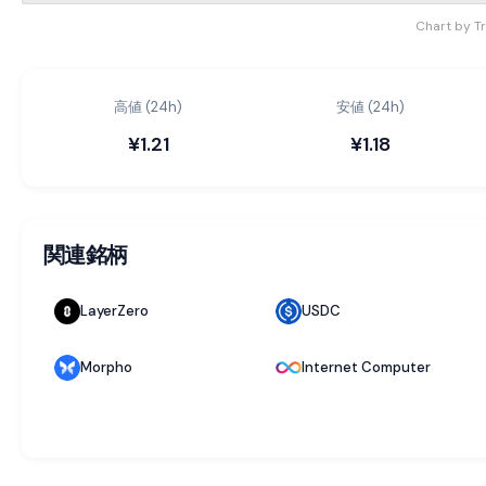
Chart by T
高値 (24h)
安値 (24h)
¥1.21
¥1.18
関連銘柄
LayerZero
USDC
Morpho
Internet Computer