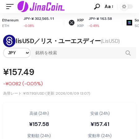
Aa
JPY-¥ 302,565.11
JPY-¥ 163.58
thereum
XRP
Sola
ETH
XRP
SOL
-0.08%
-0.49%
lisUSD／リス・ユーエスディー
(LisUSD)
¥157.49
-¥0.082 (-0.05%)
為替レート: ¥157.93/USD (更新: 2026/08/09 13:07)
高値 (24h)
安値 (24h)
¥157.58
¥157.41
変動額 (24h)
変動率 (24h)