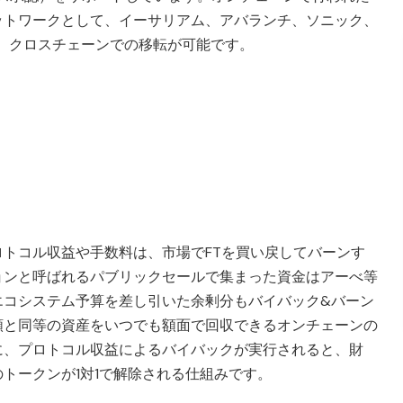
ットワークとして、イーサリアム、アバランチ、ソニック、
り、クロスチェーンでの移転が可能です。
トコル収益や手数料は、市場でFTを買い戻してバーンす
ョンと呼ばれるパブリックセールで集まった資金はアーべ等
エコシステム予算を差し引いた余剰分もバイバック&バーン
額と同等の資産をいつでも額面で回収できるオンチェーンの
に、プロトコル収益によるバイバックが実行されると、財
トークンが1対1で解除される仕組みです。