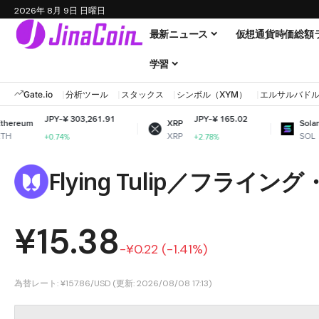
2026年 8月 9日 日曜日
最新ニュース
仮想通貨時価総額
学習
Gate.io
分析ツール
スタックス
シンボル（XYM）
エルサルバド
¥ 303,261.91
JPY-¥ 165.02
JPY-¥ 12,0
XRP
Solana
XRP
SOL
4%
+2.78%
+3.85%
Flying Tulip／フライ
¥15.38
-¥0.22 (-1.41%)
為替レート: ¥157.86/USD (更新: 2026/08/08 17:13)