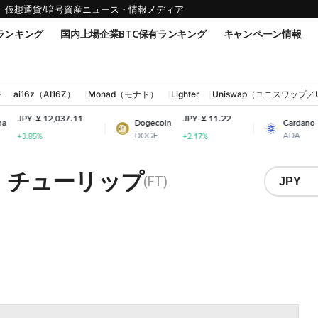
仮想通貨/暗号資産ニュース・情報メディア
ランキング
国内上場企業BTC保有ランキング
キャンペーン情報
ル
ai16z（AI16Z）
Monad（モナド）
Lighter
Uniswap（ユニスワップ／
37.11
JPY-¥ 11.22
JPY-¥ 31.59
Dogecoin
Cardano
DOGE
ADA
+2.17%
+0.34%
ング・チューリップ
(FT)