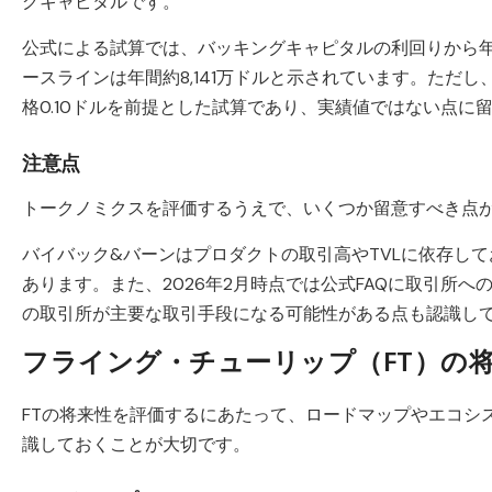
グキャピタルです。
公式による試算では、バッキングキャピタルの利回りから年
ースラインは年間約8,141万ドルと示されています。ただし
格0.10ドルを前提とした試算であり、実績値ではない点に
注意点
トークノミクスを評価するうえで、いくつか留意すべき点
バイバック&バーンはプロダクトの取引高やTVLに依存し
あります。また、2026年2月時点では公式FAQに取引所
の取引所が主要な取引手段になる可能性がある点も認識し
フライング・チューリップ（FT）の
FTの将来性を評価するにあたって、ロードマップやエコシス
識しておくことが大切です。