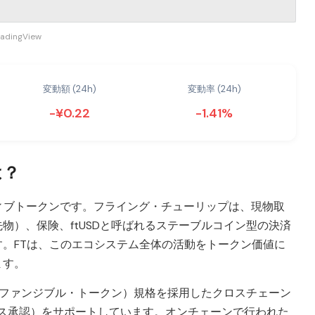
radingView
変動額 (24h)
変動率 (24h)
-¥0.22
-1.41%
は？
のネイティブトークンです。フライング・チューリップは、現物取
物）、保険、ftUSDと呼ばれるステーブルコイン型の決済
。FTは、このエコシステム全体の活動をトークン価値に
ます。
ェーン・ファンジブル・トークン）規格を採用したクロスチェーン
ガスレス承認）をサポートしています。オンチェーンで行われた