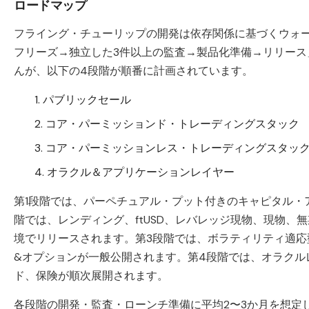
ロードマップ
フライング・チューリップの開発は依存関係に基づくウォ
フリーズ→独立した3件以上の監査→製品化準備→リリー
んが、以下の4段階が順番に計画されています。
パブリックセール
コア・パーミッションド・トレーディングスタック
コア・パーミッションレス・トレーディングスタッ
オラクル＆アプリケーションレイヤー
第1段階では、パーペチュアル・プット付きのキャピタル・
階では、レンディング、ftUSD、レバレッジ現物、現物、
境でリリースされます。第3段階では、ボラティリティ適応
&オプションが一般公開されます。第4段階では、オラクルレ
ド、保険が順次展開されます。
各段階の開発・監査・ローンチ準備に平均2〜3か月を想定