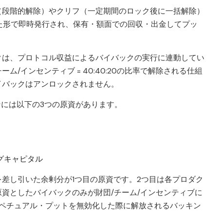
（段階的解除）やクリフ（一定期間のロック後に一括解除）
た形で即時発行され、保有・額面での回収・出金してプッ
クは、プロトコル収益によるバイバックの実行に連動してい
ム/インセンティブ = 40:40:20の比率で解除される仕組
イバックはアンロックされません。
ンには以下の3つの原資があります。
グキャピタル
差し引いた余剰分が1つ目の原資です。2つ目は各プロダク
資としたバイバックのみが財団/チーム/インセンティブに
ーペチュアル・プットを無効化した際に解放されるバッキン