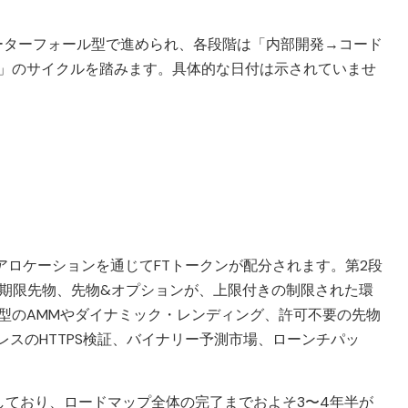
ーターフォール型で進められ、各段階は「内部開発→コード
ス」のサイクルを踏みます。具体的な日付は示されていませ
ク
アロケーションを通じてFTトークンが配分されます。第2段
無期限先物、先物&オプションが、上限付きの制限された環
型のAMMやダイナミック・レンディング、許可不要の先物
スのHTTPS検証、バイナリー予測市場、ローンチパッ
しており、ロードマップ全体の完了までおよそ3〜4年半が