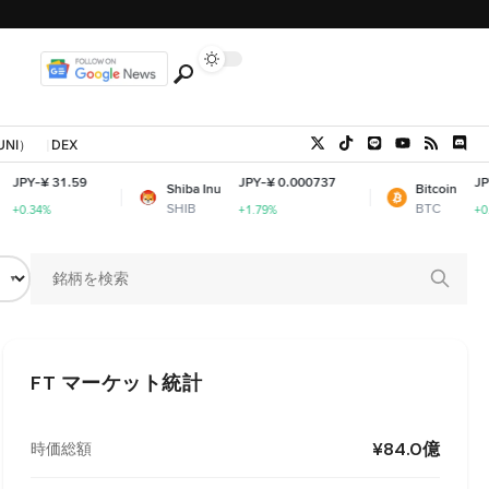
UNI）
DEX
JPY-¥ 0.000737
JPY-¥ 10,267,368.
Shiba Inu
Bitcoin
SHIB
BTC
+1.79%
+0.55%
FT
マーケット統計
¥84.0億
時価総額