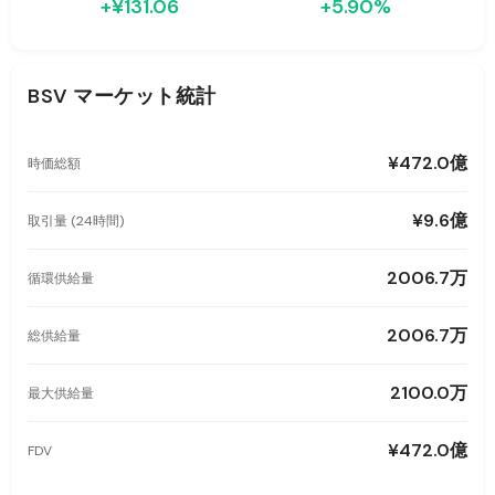
+¥131.06
+5.90%
BSV
マーケット統計
¥472.0億
時価総額
¥9.6億
取引量 (24時間)
2006.7万
循環供給量
2006.7万
総供給量
2100.0万
最大供給量
¥472.0億
FDV