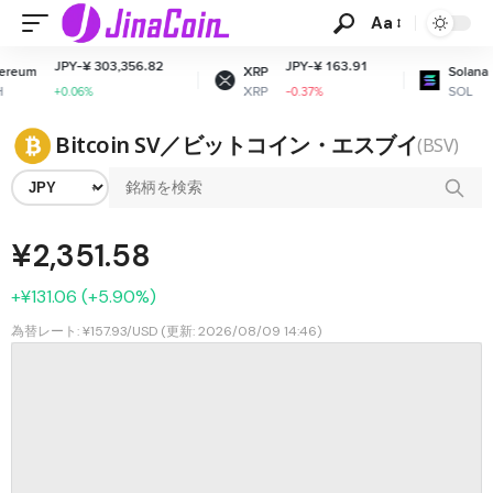
Aa
PY-¥ 303,356.82
JPY-¥ 163.91
JPY-¥ 1
XRP
Solana
XRP
SOL
0.06%
-0.37%
+1%
Bitcoin SV／ビットコイン・エスブイ
(BSV)
¥2,351.58
+¥131.06 (+5.90%)
為替レート: ¥157.93/USD (更新: 2026/08/09 14:46)