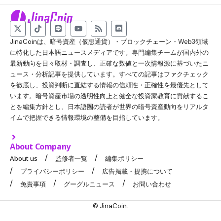
JinaCoinは、暗号資産（仮想通貨）・ブロックチェーン・Web3領域
に特化した日本語ニュースメディアです。専門編集チームが国内外の
最新動向を日々取材・調査し、正確な数値と一次情報源に基づいたニ
ュース・分析記事を提供しています。すべての記事はファクチェック
を徹底し、投資判断に直結する情報の信頼性・正確性を最優先として
います。暗号資産市場の透明性向上と健全な投資家教育に貢献するこ
とを編集方針とし、日本語圏の読者が世界の暗号資産動向をリアルタ
イムで把握できる情報環境の整備を目指しています。
About Company
About us
監修者一覧
編集ポリシー
プライバシーポリシー
広告掲載・提携について
免責事項
グーグルニュース
お問い合わせ
© JinaCoin.