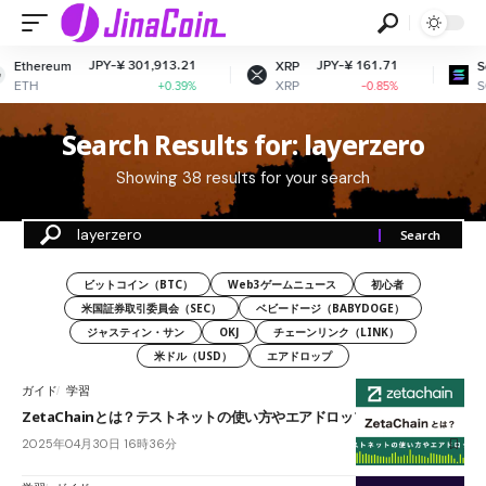
JPY-¥ 301,913.21
JPY-¥ 161.71
Ethereum
XRP
So
ETH
XRP
SO
+0.39%
-0.85%
Search Results for: layerzero
Showing 38 results for your search
ビットコイン（BTC）
Web3ゲームニュース
初心者
米国証券取引委員会（SEC）
ベビードージ（BABYDOGE）
ジャスティン・サン
OKJ
チェーンリンク（LINK）
米ドル（USD）
エアドロップ
ガイド
学習
ZetaChainとは？テストネットの使い方やエアドロップについて解説
2025年04月30日 16時36分