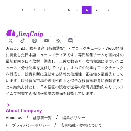
1
2
…
4
5
6
7
JinaCoinは、暗号資産（仮想通貨）・ブロックチェーン・Web3領域
に特化した日本語ニュースメディアです。専門編集チームが国内外の
最新動向を日々取材・調査し、正確な数値と一次情報源に基づいたニ
ュース・分析記事を提供しています。すべての記事はファクチェック
を徹底し、投資判断に直結する情報の信頼性・正確性を最優先として
います。暗号資産市場の透明性向上と健全な投資家教育に貢献するこ
とを編集方針とし、日本語圏の読者が世界の暗号資産動向をリアルタ
イムで把握できる情報環境の整備を目指しています。
About Company
About us
監修者一覧
編集ポリシー
プライバシーポリシー
広告掲載・提携について