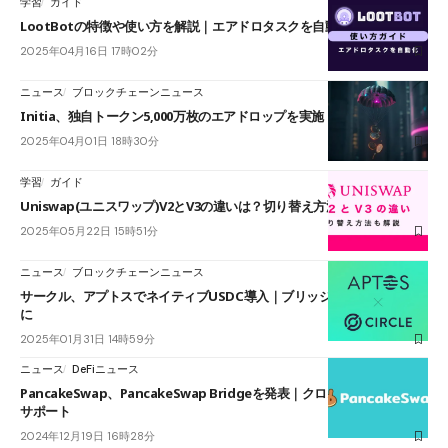
学習
ガイド
LootBotの特徴や使い方を解説｜エアドロタスクを自動化
2025年04月16日 17時02分
ニュース
ブロックチェーンニュース
Initia、独自トークン5,000万枚のエアドロップを実施
2025年04月01日 18時30分
学習
ガイド
Uniswap(ユニスワップ)V2とV3の違いは？切り替え方法も解説
2025年05月22日 15時51分
ニュース
ブロックチェーンニュース
サークル、アプトスでネイティブUSDC導入｜ブリッジ不要で利用可能
に
2025年01月31日 14時59分
ニュース
DeFiニュース
PancakeSwap、PancakeSwap Bridgeを発表｜クロスチェーン転送を
サポート
2024年12月19日 16時28分