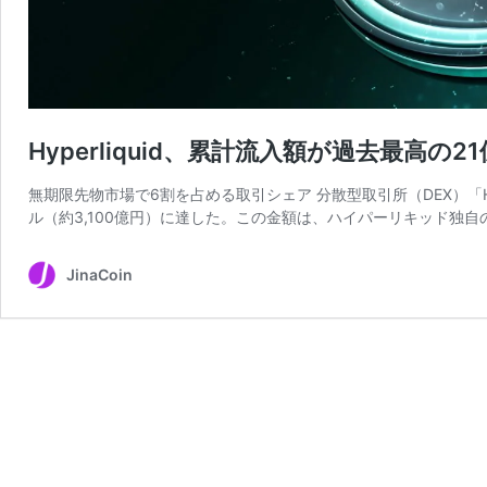
Hyperliquid、累計流入額が過去最高
無期限先物市場で6割を占める取引シェア 分散型取引所（DEX）「Hyp
ル（約3,100億円）に達した。この金額は、ハイパーリキッド独自
JinaCoin