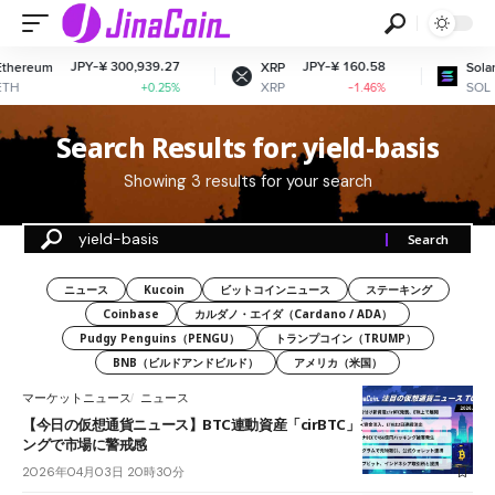
JPY-¥ 300,939.27
JPY-¥ 160.58
thereum
XRP
Solan
TH
XRP
SOL
+0.25%
-1.46%
Search Results for: yield-basis
Showing 3 results for your search
ニュース
Kucoin
ビットコインニュース
ステーキング
Coinbase
カルダノ・エイダ（Cardano / ADA）
Pudgy Penguins（PENGU）
トランプコイン（TRUMP）
BNB（ビルドアンドビルド）
アメリカ（米国）
マーケットニュース
ニュース
【今日の仮想通貨ニュース】BTC連動資産「cirBTC」登場｜大型ハッキ
ングで市場に警戒感
2026年04月03日 20時30分