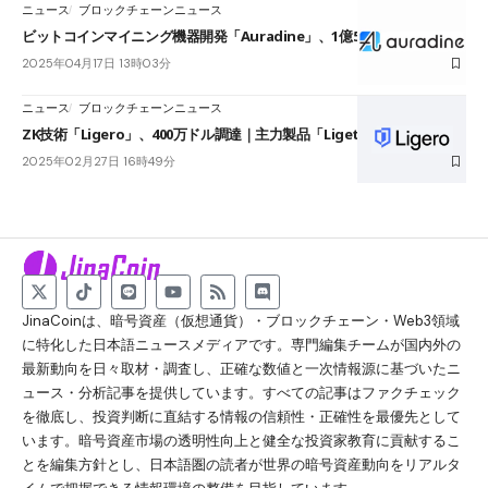
ニュース
ブロックチェーンニュース
ビットコインマイニング機器開発「Auradine」、1億5,300万ドル調達
2025年04月17日 13時03分
ニュース
ブロックチェーンニュース
ZK技術「Ligero」、400万ドル調達｜主力製品「Ligetron」も発表
2025年02月27日 16時49分
JinaCoinは、暗号資産（仮想通貨）・ブロックチェーン・Web3領域
に特化した日本語ニュースメディアです。専門編集チームが国内外の
最新動向を日々取材・調査し、正確な数値と一次情報源に基づいたニ
ュース・分析記事を提供しています。すべての記事はファクチェック
を徹底し、投資判断に直結する情報の信頼性・正確性を最優先として
います。暗号資産市場の透明性向上と健全な投資家教育に貢献するこ
とを編集方針とし、日本語圏の読者が世界の暗号資産動向をリアルタ