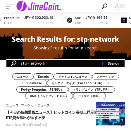
JPY-¥ 302,933.19
JPY-¥ 164.55
Ethereum
XRP
So
ETH
XRP
S
+0.37%
+2.18%
Search Results for: stp-network
Showing 1 results for your search
ニュース
Kucoin
ビットコインニュース
ステーキング
Coinbase
カルダノ・エイダ（Cardano / ADA）
Pudgy Penguins（PENGU）
トランプコイン（TRUMP）
BNB（ビルドアンドビルド）
アメリカ（米国）
ニュース
マーケットニュース
【今日の仮想通貨ニュース】ビットコイン長期上昇示唆｜恐怖相場と
ETF資金流出が示す不安
2026年02月20日 20時14分