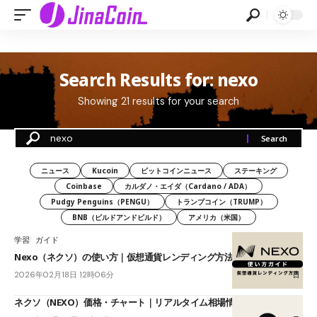
Search Results for: nexo
Showing 21 results for your search
ニュース
Kucoin
ビットコインニュース
ステーキング
Coinbase
カルダノ・エイダ（Cardano / ADA）
Pudgy Penguins（PENGU）
トランプコイン（TRUMP）
BNB（ビルドアンドビルド）
アメリカ（米国）
学習
ガイド
Nexo（ネクソ）の使い方｜仮想通貨レンディング方法
2026年02月18日 12時06分
ネクソ（NEXO）価格・チャート｜リアルタイム相場情報