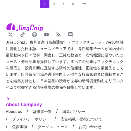
1
2
3
4
JinaCoinは、暗号資産（仮想通貨）・ブロックチェーン・Web3領域
に特化した日本語ニュースメディアです。専門編集チームが国内外の
最新動向を日々取材・調査し、正確な数値と一次情報源に基づいたニ
ュース・分析記事を提供しています。すべての記事はファクチェック
を徹底し、投資判断に直結する情報の信頼性・正確性を最優先として
います。暗号資産市場の透明性向上と健全な投資家教育に貢献するこ
とを編集方針とし、日本語圏の読者が世界の暗号資産動向をリアルタ
イムで把握できる情報環境の整備を目指しています。
About Company
About us
監修者一覧
編集ポリシー
プライバシーポリシー
広告掲載・提携について
免責事項
グーグルニュース
お問い合わせ