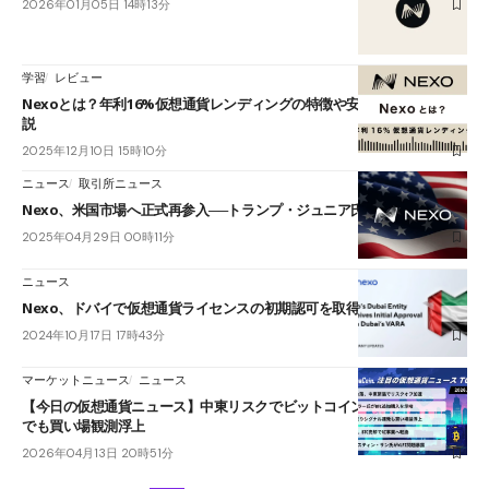
2026年01月05日 14時13分
学習
レビュー
Nexoとは？年利16%仮想通貨レンディングの特徴や安全性、評判を解
説
2025年12月10日 15時10分
ニュース
取引所ニュース
Nexo、米国市場へ正式再参入──トランプ・ジュニア氏らが支持表明
2025年04月29日 00時11分
ニュース
Nexo、ドバイで仮想通貨ライセンスの初期認可を取得
2024年10月17日 17時43分
マーケットニュース
ニュース
【今日の仮想通貨ニュース】中東リスクでビットコイン急落｜市場悪化
でも買い場観測浮上
2026年04月13日 20時51分