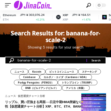
JPY-¥ 303,076.24
JPY-¥ 164.51
Ethereum
XRP
Sol
ETH
XRP
SO
+0.21%
+1.47%
Search Results for: banana-for-
scale-2
Showing 5 results for your search
ニュース
Kucoin
ビットコインニュース
ステーキング
Coinbase
カルダノ・エイダ（Cardano / ADA）
Pudgy Penguins（PENGU）
トランプコイン（TRUMP）
BNB（ビルドアンドビルド）
アメリカ（米国）
ニュース
仮想通貨チャート分析
リップル、買い圧強まる局面──日足中期HMA突破なら上昇加速の可能
性【仮想通貨チャート分析】XRP、BTC、ETH、BANANAS31