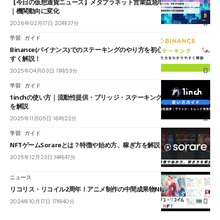
【今日の仮想通貨ニュース】メタプラネット営業益急増も950億円赤字
｜機関動向に変化
2026年02月17日 20時37分
学習
ガイド
Binance(バイナンス)でのステーキングのやり方を初心者でもわかりや
すく解説！
2025年04月03日 11時53分
学習
ガイド
1inchの使い方｜流動性提供・ブリッジ・ステーキング・トレード方法
を解説
2025年11月05日 16時22分
学習
ガイド
NFTゲームSorareとは？特徴や始め方、稼ぎ方を解説
2025年12月23日 14時47分
ニュース
リコリス・リコイル2周年！アニメ制作の中間成果物NFTをオークション
2024年10月17日 17時40分