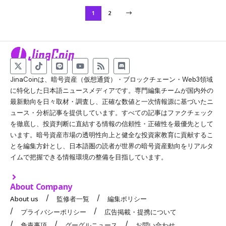
1
2
JinaCoinは、暗号資産（仮想通貨）・ブロックチェーン・Web3領域
に特化した日本語ニュースメディアです。専門編集チームが国内外の
最新動向を日々取材・調査し、正確な数値と一次情報源に基づいたニ
ュース・分析記事を提供しています。すべての記事はファクチェック
を徹底し、投資判断に直結する情報の信頼性・正確性を最優先として
います。暗号資産市場の透明性向上と健全な投資家教育に貢献するこ
とを編集方針とし、日本語圏の読者が世界の暗号資産動向をリアルタ
イムで把握できる情報環境の整備を目指しています。
About Company
About us
監修者一覧
編集ポリシー
プライバシーポリシー
広告掲載・提携について
免責事項
グーグルニュース
お問い合わせ