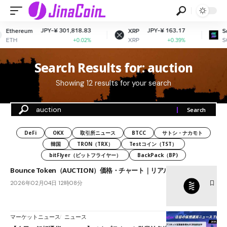
JPY-¥ 301,818.83
JPY-¥ 163.17
Ethereum
XRP
Sol
ETH
XRP
SO
+0.02%
+0.39%
Search Results for: auction
Showing 12 results for your search
DeFi
OKX
取引所ニュース
BTCC
サトシ・ナカモト
韓国
TRON（TRX）
Testコイン（TST）
bitFlyer（ビットフライヤー）
BackPack（BP)
Bounce Token（AUCTION）価格・チャート｜リアルタイム相場情報
2026年02月04日 12時08分
マーケットニュース
ニュース