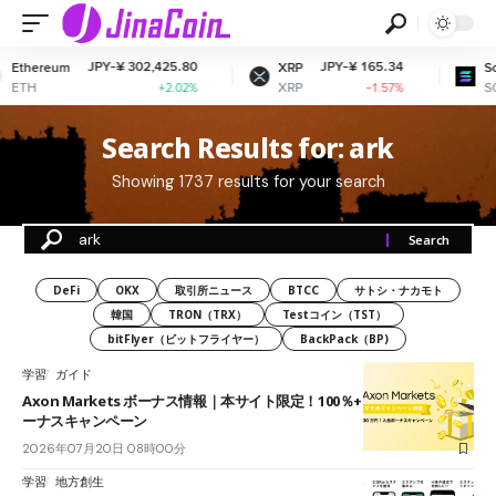
JPY-¥ 302,425.80
JPY-¥ 165.34
Ethereum
XRP
Sol
ETH
XRP
SO
+2.02%
-1.57%
Search Results for: ark
Showing 1737 results for your search
DeFi
OKX
取引所ニュース
BTCC
サトシ・ナカモト
韓国
TRON（TRX）
Testコイン（TST）
bitFlyer（ビットフライヤー）
BackPack（BP)
学習
ガイド
Axon Markets ボーナス情報｜本サイト限定！100％+50％+20％入金ボ
ーナスキャンペーン
2026年07月20日 08時00分
学習
地方創生