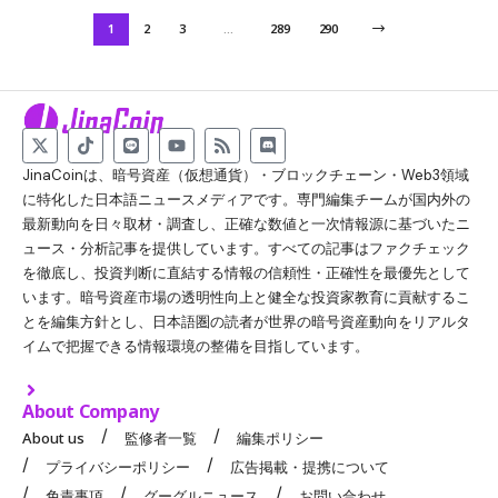
1
2
3
…
289
290
JinaCoinは、暗号資産（仮想通貨）・ブロックチェーン・Web3領域
に特化した日本語ニュースメディアです。専門編集チームが国内外の
最新動向を日々取材・調査し、正確な数値と一次情報源に基づいたニ
ュース・分析記事を提供しています。すべての記事はファクチェック
を徹底し、投資判断に直結する情報の信頼性・正確性を最優先として
います。暗号資産市場の透明性向上と健全な投資家教育に貢献するこ
とを編集方針とし、日本語圏の読者が世界の暗号資産動向をリアルタ
イムで把握できる情報環境の整備を目指しています。
About Company
About us
監修者一覧
編集ポリシー
プライバシーポリシー
広告掲載・提携について
免責事項
グーグルニュース
お問い合わせ