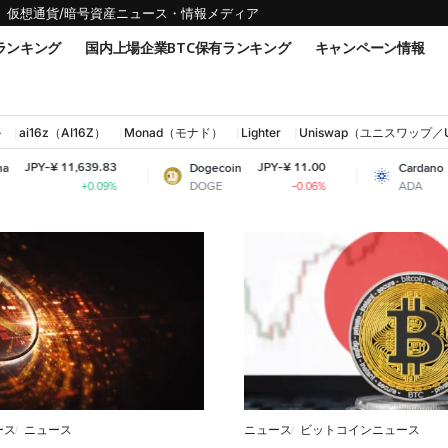
仮想通貨/暗号資産ニュース・情報メディア
ランキング
国内上場企業BTC保有ランキング
キャンペーン情報
ル
ai16z（AI16Z）
Monad（モナド）
Lighter
Uniswap（ユニスワップ／
Y-¥ 11,639.83
JPY-¥ 11.00
JPY-
Dogecoin
Cardano
DOGE
ADA
+0.09%
-0.06%
ース
ニュース
ニュース
ビットコインニュース