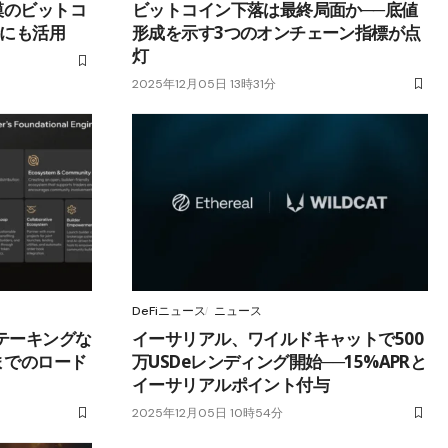
模のビットコ
ビットコイン下落は最終局面か──底値
待にも活用
形成を示す3つのオンチェーン指標が点
灯
2025年12月05日 13時31分
DeFiニュース
ニュース
ステーキングな
イーサリアル、ワイルドキャットで500
までのロード
万USDeレンディング開始──15%APRと
イーサリアルポイント付与
2025年12月05日 10時54分