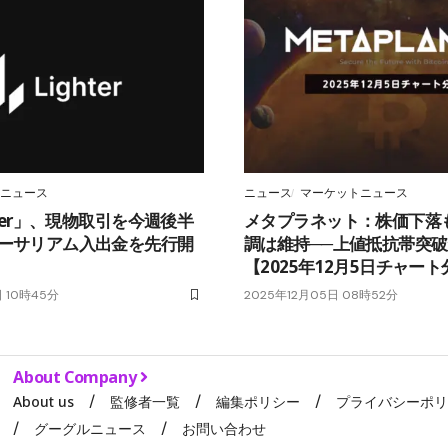
ニュース
ニュース
マーケットニュース
hter」、現物取引を今週後半
メタプラネット：株価下落
イーサリアム入出金を先行開
調は維持──上値抵抗帯突
【2025年12月5日チャー
日 10時45分
2025年12月05日 08時52分
About Company
About us
監修者一覧
編集ポリシー
プライバシーポ
グーグルニュース
お問い合わせ