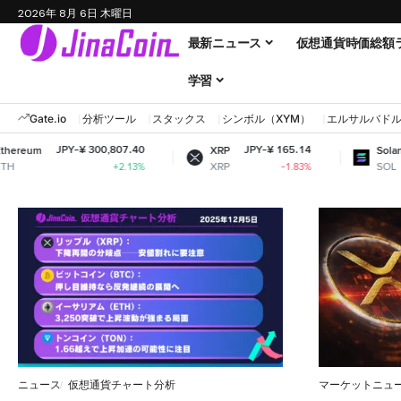
2026年 8月 6日 木曜日
最新ニュース
仮想通貨時価総額
学習
Gate.io
分析ツール
スタックス
シンボル（XYM）
エルサルバド
JPY-¥ 300,807.40
JPY-¥ 165.14
JP
um
XRP
Solana
XRP
SOL
+2.13%
-1.83%
ニュース
仮想通貨チャート分析
マーケットニュ