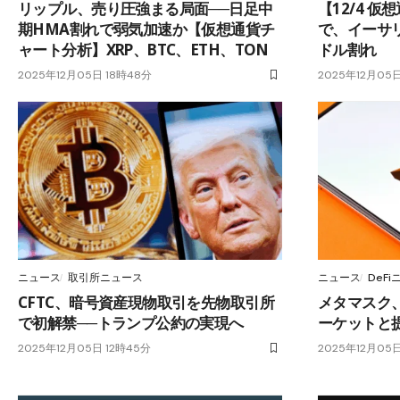
リップル、売り圧強まる局面──日足中
【12/4 仮
期HMA割れで弱気加速か【仮想通貨チ
で、イーサリ
ャート分析】XRP、BTC、ETH、TON
ドル割れ
2025年12月05日 18時48分
2025年12月05日
ニュース
取引所ニュース
ニュース
DeF
CFTC、暗号資産現物取引を先物取引所
メタマスク
で初解禁──トランプ公約の実現へ
ーケットと
2025年12月05日 12時45分
2025年12月05日