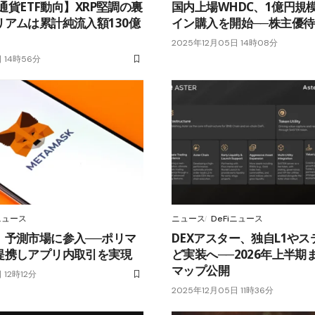
想通貨ETF動向】XRP堅調の裏
国内上場WHDC、1億円規
アムは累計純流入額130億
イン購入を開始──株主優
2025年12月05日 14時08分
 14時56分
iニュース
ニュース
DeFiニュース
、予測市場に参入──ポリマ
DEXアスター、独自L1や
提携しアプリ内取引を実現
ど実装へ──2026年上半期
マップ公開
 12時12分
2025年12月05日 11時36分