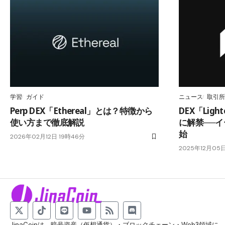
学習
ガイド
ニュース
取引所
Perp DEX「Ethereal」とは？特徴から
DEX「Lig
使い方まで徹底解説
に解禁──
始
2026年02月12日 19時46分
2025年12月05
JinaCoinは、暗号資産（仮想通貨）・ブロックチェーン・Web3領域に